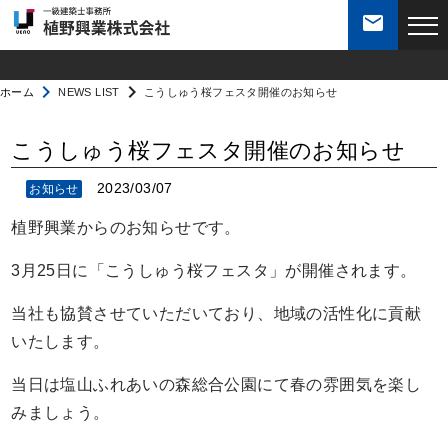
mail
会社案内
navigate_next
navigate_next
ホーム
NEWS LIST
こうしゅう桜フェスタ開催のお知らせ
私達の強み
こうしゅう桜フェスタ開催のお知らせ
2023/03/07
お知らせ
業務案内
植野興業からのお知らせです。
施工実績
3月25日に「こうしゅう桜フェスタ」が開催されます。
当社も協賛させていただいており、地域の活性化に貢献
社員紹介
いたします。
当日は塩山ふれあいの森総合公園にて春の雰囲気を楽し
採用・求人
みましょう。