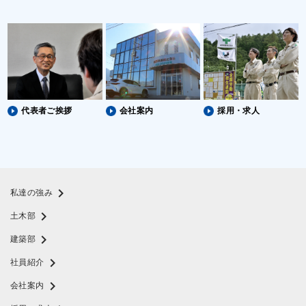
代表者ご挨拶
会社案内
採用・求人
chevron_right
私達の強み
chevron_right
土木部
chevron_right
建築部
chevron_right
社員紹介
chevron_right
会社案内