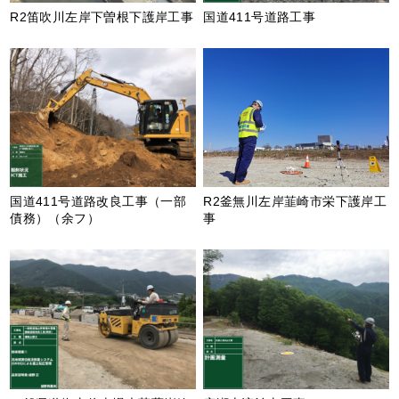
R2笛吹川左岸下曽根下護岸工事
国道411号道路工事
国道411号道路改良工事（一部
R2釜無川左岸韮崎市栄下護岸工
債務）（余フ）
事