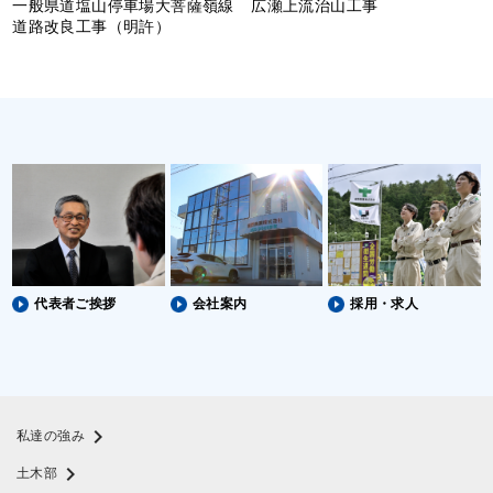
一般県道塩山停車場大菩薩嶺線
広瀬上流治山工事
道路改良工事（明許）
代表者ご挨拶
会社案内
採用・求人
chevron_right
私達の強み
chevron_right
土木部