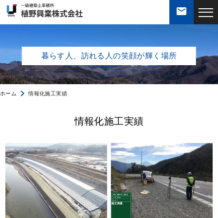
mail
会社案内
暮らす人、訪れる人の笑顔が輝く場所
私達の強み
navigate_next
ホーム
情報化施工実績
業務案内
情報化施工実績
施工実績
社員紹介
採用・求人