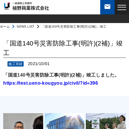
mail
会社案内
navigate_next
navigate_next
ホーム
NEWS LIST
「国道140号災害防除工事(明許)(2補)」竣工
私達の強み
「国道140号災害防除工事(明許)(2補)」竣
工
業務案内
2021/10/01
施工実績
「国道140号災害防除工事(明許)(2補)」竣工しました。
施工実績
https://test.ueno-kougyou.jp/civil/?id=396
社員紹介
採用・求人