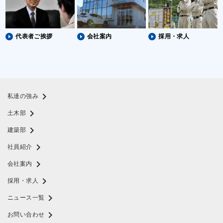
代表者ご挨拶
会社案内
採用・求人
chevron_right
私達の強み
chevron_right
土木部
chevron_right
建築部
chevron_right
社員紹介
chevron_right
会社案内
chevron_right
採用・求人
chevron_right
ニュース一覧
chevron_right
お問い合わせ