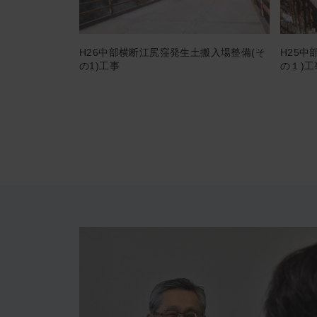
H26中部横断江尻窪発生土搬入場整備(そ
H25
の1)工事
の１)工