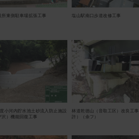
役所東側駐車場拡張工事
塩山駅南口歩道改修工事
年度小河内貯水池土砂流入防止施設
林道乾徳山（音取工区）改良工事
ザ沢）機能回復工事
許）（余フ）