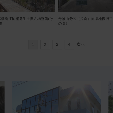
中部横断江尻窪発生土搬入場整備(そ
丹波山分区（片倉）崩壊地復旧工
事
の３）
次へ
1
2
3
4