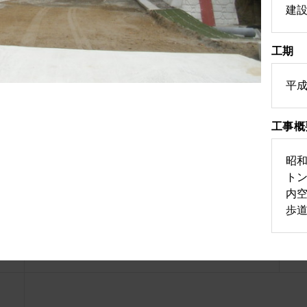
建
工期
土木部施工実績
平成
工事概
リーにチェックを入れると、該当する実績のみを表示するこ
昭和
砂防・治山工事
トンネ
内空
歩道
防災・法面工事