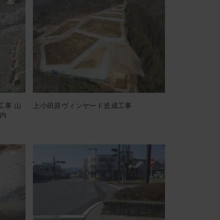
工事 山
上小田原ヴィンヤード造成工事
内