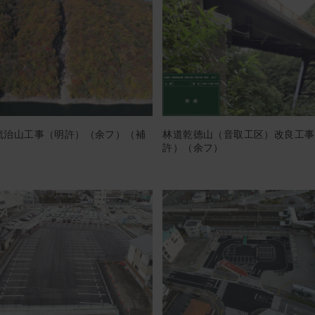
流治山工事（明許）（余フ）（補
林道乾徳山（音取工区）改良工事
許）（余フ）