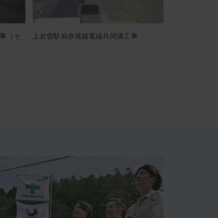
事（そ
上於曽駅前赤尾線電線共同溝工事