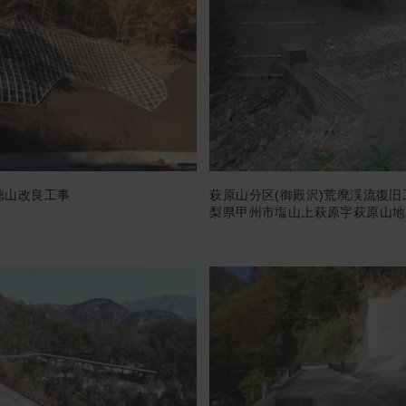
徳山改良工事
萩原山分区(御殿沢)荒廃渓流復旧
梨県甲州市塩山上萩原字萩原山地