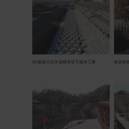
R2釜無川左岸韮崎市栄下護岸工事
林道乾