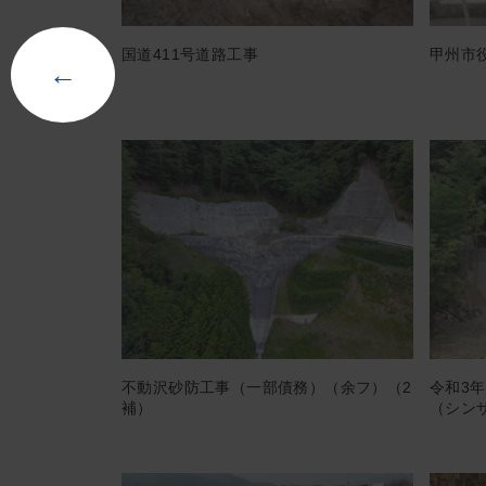
国道411号道路工事
甲州市
←
不動沢砂防工事（一部債務）（余フ）（2
令和3
補）
（シン