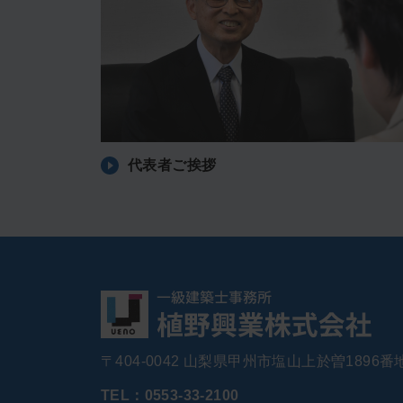
代表者ご挨拶
〒404-0042 山梨県甲州市塩山上於曽1896番
TEL：0553-33-2100