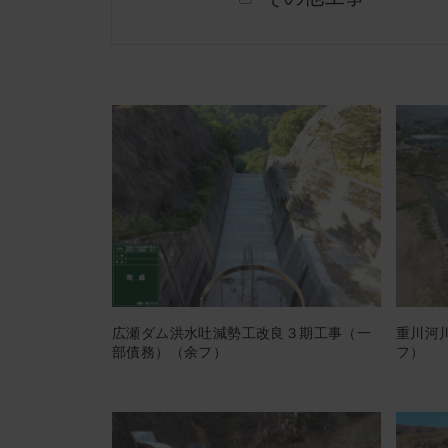
広瀬ダム洪水吐減勢工改良３期工事（一
重川河
部債務）（余フ）
フ）