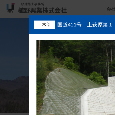
会
国道411号 上萩原第
土木部