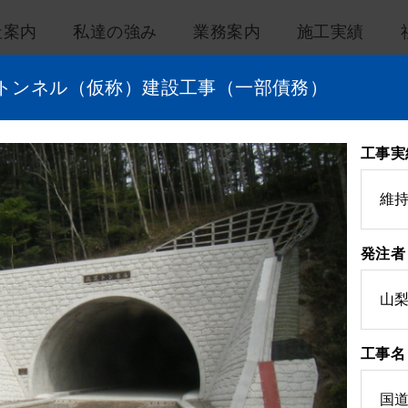
社案内
私達の強み
業務案内
施工実績
建築部施工実績
１トンネル（仮称）建設工事（一部債務）
土木部施工実績
土木部
情報化施工実績
建築部
工事実
地域貢献・社会貢献事業
受賞・表彰歴
安全性と景観の問題を徹底的に追及
維
発注者
山
工事名
国道