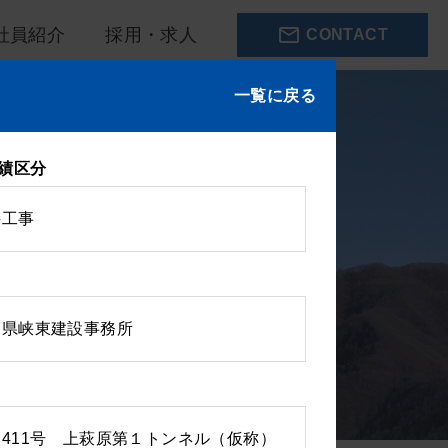
mail_outline
社員紹介
採用・求人
CONTACT
一覧に戻る
績区分
持工事
梨県峡東建設事務所
411号 上萩原第１トンネル（仮称）