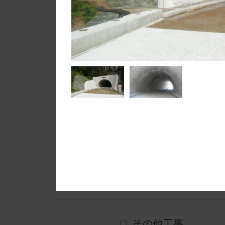
navigate_next
ホーム
土木部施工実績
下記のカテゴ
河川工事
橋梁工事
その他工事