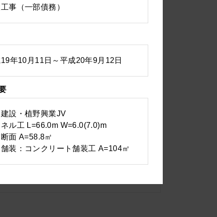
設工事（一部債務）
19年10月11日～平成20年9月12日
要
とが出来ます。
建設・植野興業JV
道路工事
ル工 L=66.0m W=6.0(7.0)m
断面 A=58.8㎡
舗装：コンクリート舗装工 A=104㎡
トンネル工事