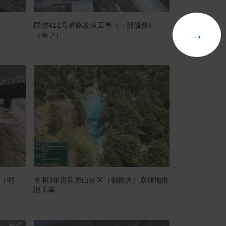
国道411号道路改良工事（一部債務）
→
（余フ）
（明
令和3年度萩原山分区（御殿沢）崩壊地復
旧工事