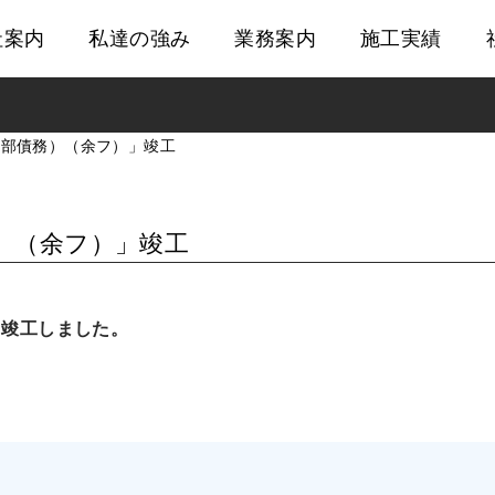
社案内
私達の強み
業務案内
施工実績
建築部施工実績
土木部施工実績
土木部
一部債務）（余フ）」竣工
情報化施工実績
建築部
地域貢献・社会貢献事業
）（余フ）」竣工
受賞・表彰歴
」竣工しました。